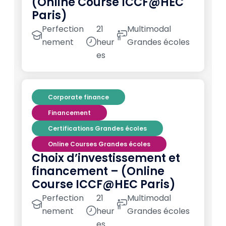
(Online Course ICCF@HEC
Paris)
Perfection
21
Multimodal
nement
heur
Grandes écoles
es
Corporate finance
Financement
Certifications Grandes écoles
Online Courses Grandes écoles
Choix d’investissement et
financement – (Online
Course ICCF@HEC Paris)
Perfection
21
Multimodal
nement
heur
Grandes écoles
es