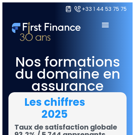
+33 1 44 53 75 75
Domaines de formations
Certifications Grandes écoles
Ressources & À propos
Nos formations
du domaine en
assurance
Les chiffres
2025
Taux de satisfaction globale
93,2%​ / 5 744 apprenants