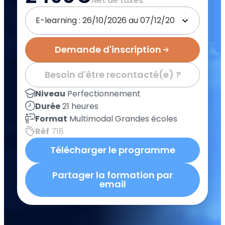
Net de taxes
Demande d'inscription
Besoin d'être recontacté(e) ?
Niveau
Perfectionnement
Durée
21 heures
Format
Multimodal Grandes écoles
Réf
718
Télécharger le programme
Partager la formation par
email