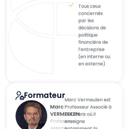
Tous ceux
concernés
par les
décisions de
politique
financière de
l’entreprise
(en interne ou
en externe)
Formateur
Marc Vermeulen est
Marc
Professeur Associé à
VERMEULEN
HEC Paris où il
Professeur
enseigne
Associé
notamment la