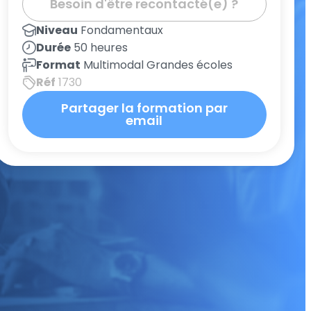
Besoin d'être recontacté(e) ?
Niveau
Fondamentaux
Durée
50 heures
Format
Multimodal Grandes écoles
Réf
1730
Partager la formation par
email