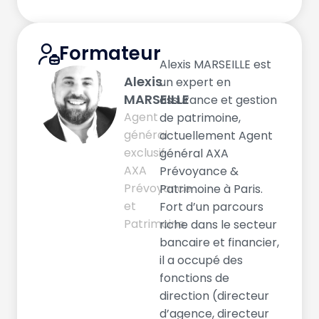
Formateur
Alexis MARSEILLE est
Alexis
un expert en
MARSEILLE
assurance et gestion
Agent
de patrimoine,
général
actuellement Agent
exclusif
général AXA
AXA
Prévoyance &
Prévoyance
Patrimoine à Paris.
et
Fort d’un parcours
Patrimoine
riche dans le secteur
bancaire et financier,
il a occupé des
fonctions de
direction (directeur
d’agence, directeur