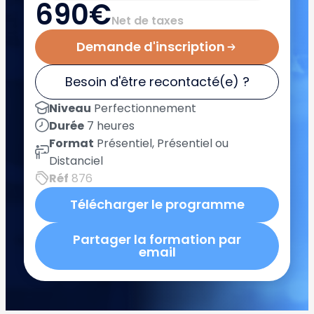
690€
Net de taxes
Demande d'inscription
Besoin d'être recontacté(e) ?
Niveau
Perfectionnement
Durée
7 heures
Format
Présentiel, Présentiel ou
Distanciel
Réf
876
Télécharger le programme
Partager la formation par
email