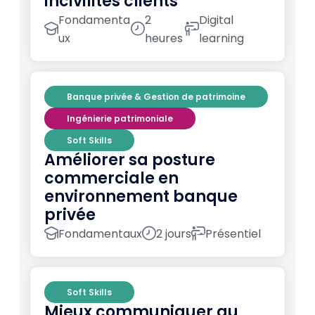
incivilités clients
Fondamenta
2
Digital
ux
heures
learning
Banque privée & Gestion de patrimoine
Ingénierie patrimoniale
Soft Skills
Améliorer sa posture
commerciale en
environnement banque
privée
Fondamentaux
2 jours
Présentiel
Soft Skills
Mieux communiquer au