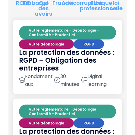
RGPD
Embargo
Gel
Fraude
Anticorruption
Ethique
loi
des
professionnelle
ALUR
avoirs
Autre réglementaire - Déontologie -
Conformité - Prudentiel
Autre déontologie
RGPD
La protection des données :
RGPD – Obligation des
entreprises
Fondament
30
Digital
aux
minutes
learning
Autre réglementaire - Déontologie -
Conformité - Prudentiel
Autre déontologie
RGPD
La protection des données :