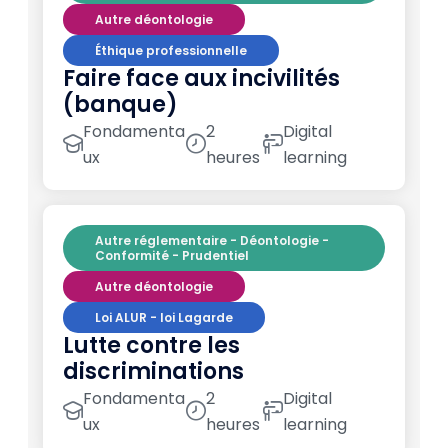
Autre déontologie
Éthique professionnelle
Faire face aux incivilités
(banque)
Fondamenta
2
Digital
ux
heures
learning
Autre réglementaire - Déontologie -
Conformité - Prudentiel
Autre déontologie
Loi ALUR - loi Lagarde
Lutte contre les
discriminations
Fondamenta
2
Digital
ux
heures
learning