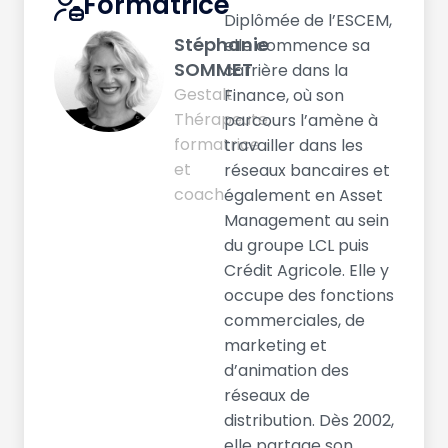
Formatrice
Diplômée de l’ESCEM,
Stéphanie
elle commence sa
SOMMET
carrière dans la
Gestalt
Finance, où son
Thérapeute,
parcours l’amène à
formatrice
travailler dans les
et
réseaux bancaires et
coach
également en Asset
Management au sein
du groupe LCL puis
Crédit Agricole. Elle y
occupe des fonctions
commerciales, de
marketing et
d’animation des
réseaux de
distribution. Dès 2002,
elle partage son