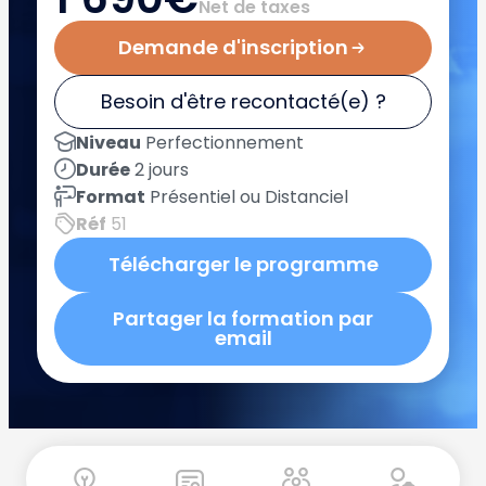
Net de taxes
Demande d'inscription
Besoin d'être recontacté(e) ?
Niveau
Perfectionnement
Durée
2 jours
Format
Présentiel ou Distanciel
Réf
51
Télécharger le programme
Partager la formation par
email