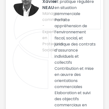
Xavier
et pratique régulière
NEAU
en situation
Manager
commerciale
commercial
Parfaite
-
appréhension de
Expert
l’environnement
en
fiscal, social, et
Protection
juridique des contrats
Sociale
d’assurance
individuels et
collectifs
Contribution et mise
en œuvre des
orientations
commerciales
Elaboration et suivi
des objectifs
commerciaux en