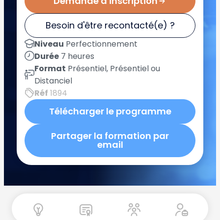
Demande d'inscription
Besoin d'être recontacté(e) ?
Niveau
Perfectionnement
Durée
7 heures
Format
Présentiel, Présentiel ou
Distanciel
Réf
1894
Télécharger le programme
Partager la formation par
email