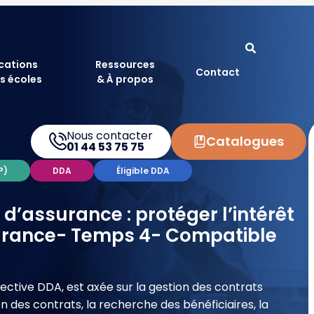
ications
Ressources
Contact
s écoles
& À propos
Nous contacter
Catalogues
01 44 53 75 75
P)
DDA
Éligible DDA
d’assurance : protéger l’intérêt
ssurance- Temps 4- Compatible
rective DDA, est axée sur la gestion des contrats
tion des contrats, la recherche des bénéficiaires, la