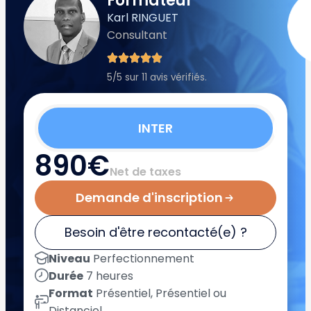
Formateur
Karl RINGUET
Consultant
5/5 sur 11 avis vérifiés.
INTER
890€
Net de taxes
Demande d'inscription
Besoin d'être recontacté(e) ?
Niveau
Perfectionnement
Durée
7 heures
Format
Présentiel, Présentiel ou
Distanciel