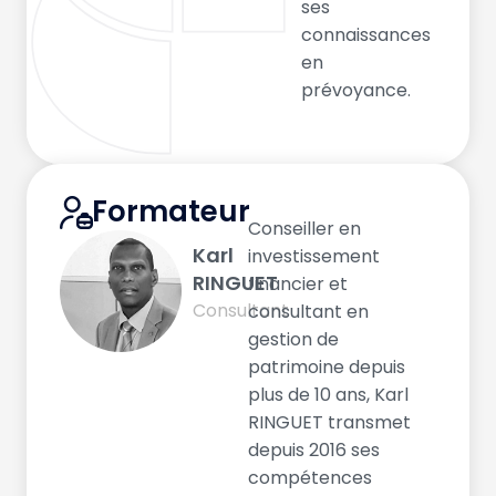
ses
connaissances
en
prévoyance.
Formateur
Conseiller en
Karl
investissement
RINGUET
financier et
Consultant
consultant en
gestion de
patrimoine depuis
plus de 10 ans, Karl
RINGUET transmet
depuis 2016 ses
compétences