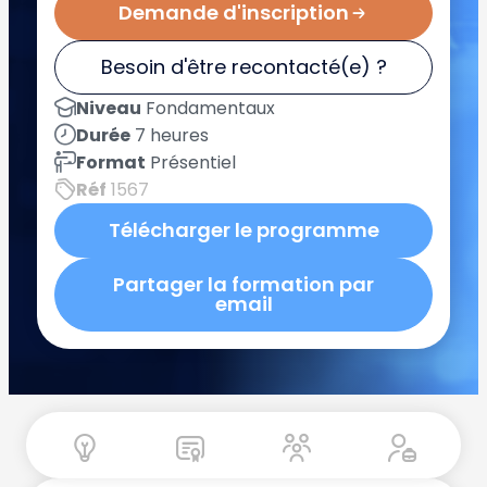
Demande d'inscription
Besoin d'être recontacté(e) ?
Niveau
Fondamentaux
Durée
7 heures
Format
Présentiel
Réf
1567
Télécharger le programme
Partager la formation par
email