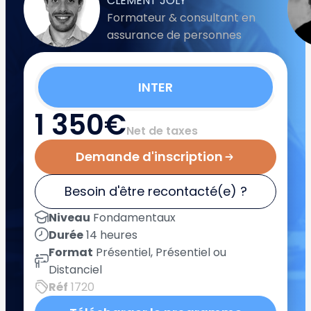
CLEMENT JOLY
Formateur & consultant en
assurance de personnes
INTER
1 350€
Net de taxes
Demande d'inscription
Besoin d'être recontacté(e) ?
Niveau
Fondamentaux
Durée
14 heures
Format
Présentiel, Présentiel ou
Distanciel
Réf
1720