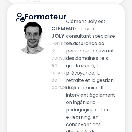
Formateur
Clément Joly est
CLEMENT
formateur et
JOLY
consultant spécialisé
Formateur
en assurance de
&
personnes, couvrant
consultant
des domaines tels
en
que la santé, la
assurance
prévoyance, la
de
retraite et la gestion
personnes
de patrimoine. Il
intervient également
en ingénierie
pédagogique et en
e-learning, en
concevant des
dispositifs de