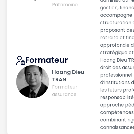
administratif 
Patrimoine
gestion, finan
accompagne par
structuration 
proposant des
retraite et f
approfondie de
stratégique 
Formateur
Hoang Dieu TRA
droit des ass
Hoang Dieu
professionnel 
TRAN
d’institutions 
Formateur
les futurs pro
assurance
responsabilité
approche péda
compétences a
combinant rigu
connaissances 