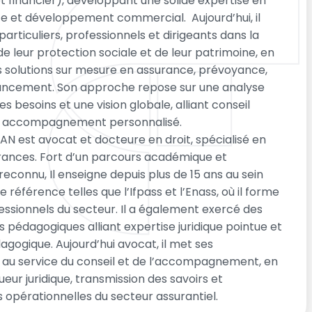
et financier), développant une solide expertise en
ce et développement commercial. Aujourd’hui, il
ticuliers, professionnels et dirigeants dans la
de leur protection sociale et de leur patrimoine, en
 solutions sur mesure en assurance, prévoyance,
inancement. Son approche repose sur une analyse
s besoins et une vision globale, alliant conseil
et accompagnement personnalisé.
N est avocat et docteure en droit, spécialisé en
urances. Fort d’un parcours académique et
reconnu, Il enseigne depuis plus de 15 ans au sein
de référence telles que l’Ifpass et l’Enass, où il forme
fessionnels du secteur. Il a également exercé des
s pédagogiques alliant expertise juridique pointue et
gogique. Aujourd’hui avocat, il met ses
u service du conseil et de l’accompagnement, en
eur juridique, transmission des savoirs et
opérationnelles du secteur assurantiel.