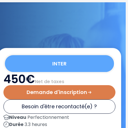
INTER
450€
Net de taxes
Demande d'inscription
Besoin d'être recontacté(e) ?
Niveau
Perfectionnement
Durée
3.3 heures