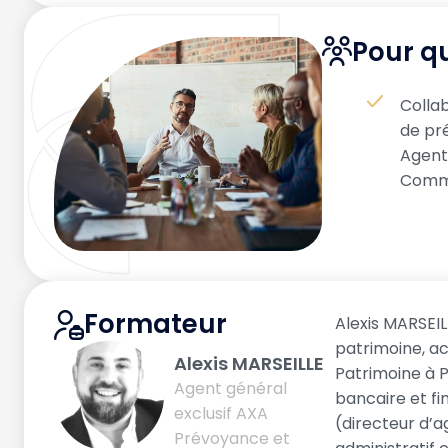
Pour qu
Collab
de pr
Agent
Comm
Formateur
Alexis MARSEIL
patrimoine, a
Alexis MARSEILLE
Patrimoine à P
Agent général
bancaire et fi
exclusif AXA
(directeur d’a
Prévoyance et