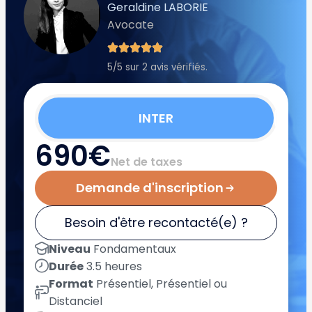
Geraldine LABORIE
Avocate
5/5 sur 2 avis vérifiés.
INTER
690€
Net de taxes
Demande d'inscription
Besoin d'être recontacté(e) ?
Niveau
Fondamentaux
Durée
3.5 heures
Format
Présentiel, Présentiel ou
Distanciel