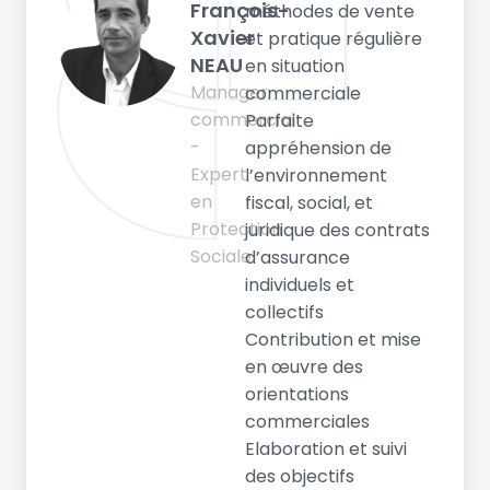
François-
méthodes de vente
Xavier
et pratique régulière
NEAU
en situation
Manager
commerciale
commercial
Parfaite
-
appréhension de
Expert
l’environnement
en
fiscal, social, et
Protection
juridique des contrats
Sociale
d’assurance
individuels et
collectifs
Contribution et mise
en œuvre des
orientations
commerciales
Elaboration et suivi
des objectifs