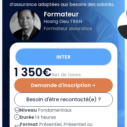
d’assurance adaptées aux besoins des salariés.
Formateur
Hoang Dieu TRAN
Formateur assurance
INTER
1 350€
Net de taxes
Demande d'inscription
Besoin d'être recontacté(e) ?
Niveau
Fondamentaux
Durée
14 heures
Format
Présentiel, Présentiel ou