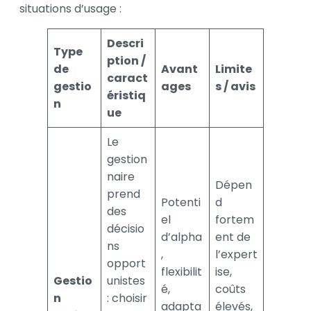
situations d’usage :
Descri
Type
ption /
de
Avant
Limite
caract
gestio
ages
s / avis
éristiq
n
ue
Le
gestion
naire
Dépen
prend
Potenti
d
des
el
fortem
décisio
d’alpha
ent de
ns
,
l’expert
opport
flexibilit
ise,
Gestio
unistes
é,
coûts
n
: choisir
adapta
élevés,