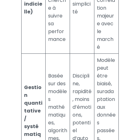
cherch
corréla
indicie
simplici
e à
tion
lle)
té
suivre
majeur
sa
e avec
perfor
le
mance
march
é
Modèle
peut
Basée
Discipli
être
sur des
ne,
biaisé,
Gestio
modèle
rapidité
surada
n
s
, moins
ptation
quanti
mathé
d’émoti
aux
tative
matiqu
ons,
donnée
/
es,
potenti
s
systé
algorith
el
passée
matiq
mes,
d’auto
s,