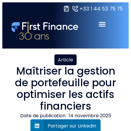
+33 1 44 53 75 75
Domaines de formations
Certifications Grandes écoles
Ressources & À propos
Article
Maîtriser la gestion
de portefeuille pour
optimiser les actifs
financiers
Date de publication :
14 novembre 2025
Partager sur LinkedIn