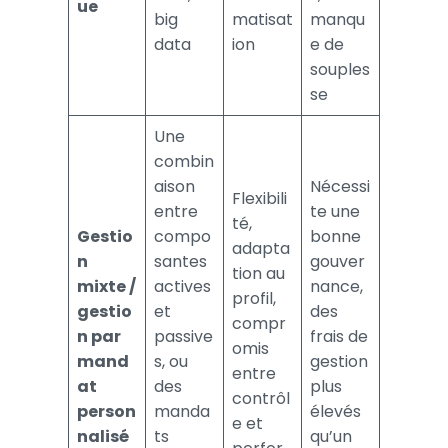
ue
big
matisat
manqu
data
ion
e de
souples
se
Une
combin
aison
Nécessi
Flexibili
entre
te une
té,
Gestio
compo
bonne
adapta
n
santes
gouver
tion au
mixte /
actives
nance,
profil,
gestio
et
des
compr
n par
passive
frais de
omis
mand
s, ou
gestion
entre
at
des
plus
contrôl
person
manda
élevés
e et
nalisé
ts
qu’un