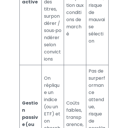
active
des
tion aux
risque
titres,
conditi
de
surpon
ons de
mauvai
dérer /
march
se
sous‑po
é
sélecti
ndérer
on
selon
convict
ions
Pas de
On
surperf
répliqu
orman
e un
ce
indice
attend
Gestio
Coûts
(ou un
ue,
n
faibles,
ETF) et
risque
passiv
transp
on
de
e (ou
arence,