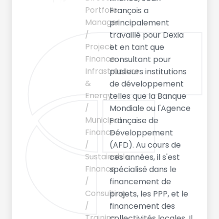
Portfolio
François a
Manager
principalement
/
travaillé pour Dexia
Project
et en tant que
Finance
consultant pour
Infrastructure
plusieurs institutions
&
de développement
Energy
telles que la Banque
/
Mondiale ou l'Agence
Municipal
Française de
Finance
Développement
/
(AFD). Au cours de
Sustainable
ces années, il s'est
Finance
spécialisé dans le
/
financement de
Consulting
projets, les PPP, et le
/
financement des
Training
collectivités locales. Il