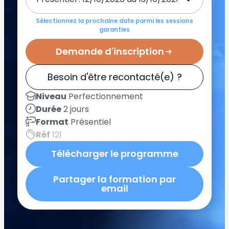
Sélectionnez la prochaine date parmi les sessions
garanties
Demande d'inscription
Besoin d'être recontacté(e) ?
Niveau
Perfectionnement
Durée
2 jours
Format
Présentiel
Réf
121
Télécharger le programme
Partager la formation par
email