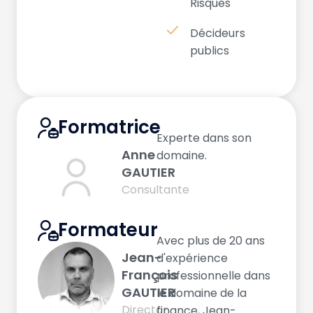
Risques
Décideurs
publics
Formatrice
Experte dans son
Anne
domaine.
GAUTIER
Consultante
Formateur
Avec plus de 20 ans
Jean-
d'expérience
François
professionnelle dans
GAUTIER
le domaine de la
Director
finance, Jean-