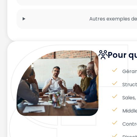
Autres exemples de
Pour qu
Géran
Struct
Sales,
Middle
Contrô