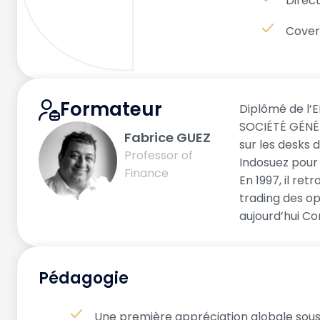
Direct
Cove
Formateur
Diplômé de l’E
SOCIÉTÉ GÉNÉRA
Fabrice GUEZ
sur les desks d
Professor of
Indosuez pour
Finance
En 1997, il re
trading des op
aujourd’hui Co
Pédagogie
Une première appréciation globale sous