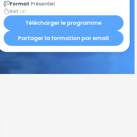
Format
Présentiel
Réf
141
Télécharger le programme
Partager la formation par email