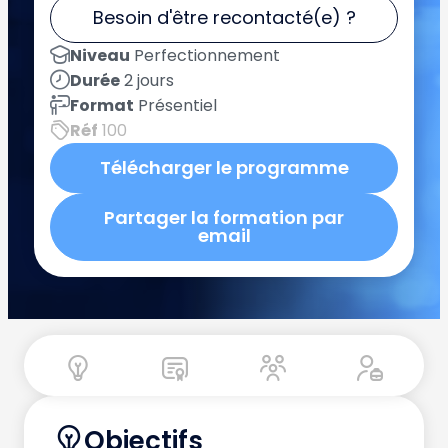
Besoin d'être recontacté(e) ?
Niveau
Perfectionnement
Durée
2 jours
Format
Présentiel
Réf
100
Télécharger le programme
Partager la formation par
email
Objectifs