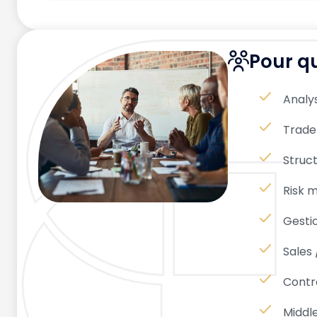
Pour qu
Analys
Trade
Struct
Risk 
Gesti
Sales 
Contrô
Middle