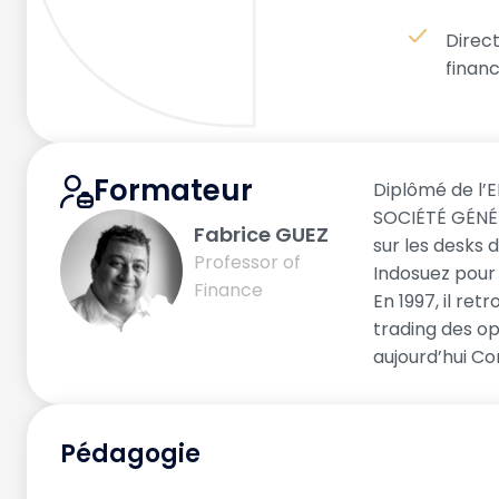
Direct
financ
Formateur
Diplômé de l’E
SOCIÉTÉ GÉNÉRA
Fabrice GUEZ
sur les desks d
Professor of
Indosuez pour
Finance
En 1997, il re
trading des op
aujourd’hui Co
Pédagogie