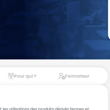
Pour qui ?
Formateur
es utilisations des produits dérivés fermes et