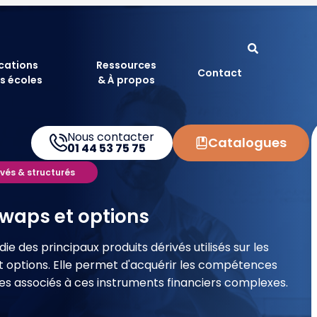
ications
Ressources
Contact
s écoles
& À propos
Nous contacter
Catalogues
01 44 53 75 75
ivés & structurés
 swaps et options
des principaux produits dérivés utilisés sur les
t options. Elle permet d'acquérir les compétences
ques associés à ces instruments financiers complexes.