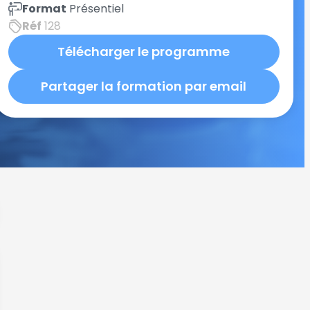
Format
Présentiel
Réf
128
Télécharger le programme
Partager la formation par email