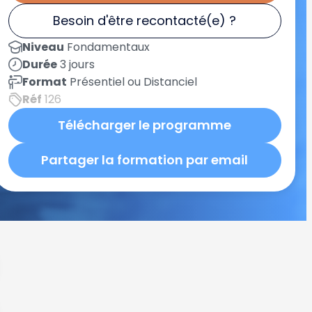
Besoin d'être recontacté(e) ?
Niveau
Fondamentaux
Durée
3 jours
Format
Présentiel ou Distanciel
Réf
126
Télécharger le programme
Partager la formation par email