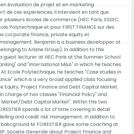
en évaluation de projet et en marketing
ort de ces expériences, il intervient en tant que
r plusieurs écoles de commerce (HEC Paris, ESSEC,
'école Polytechnique et pour FIRST FINANCE sur des
s corporate finance, private equity et
anagement. Benjamin is a business developper at
belonging to Ariane Group). In addition to this
s a guest lecturer at HEC Paris at the Summer School
anking" and "International M&A" in which he teaches
. At Ecole Polytechnique, he teaches "Case studies in
nce" which is a very broad applied class focusing
e Equity, Project Finance and Debt Capital Market.
 in charge of two classes "Financial Policy" and
l Market/Debt Capital Market". Within this two
FORESTIER spends a lot of time covering in detail
delling and credit risk management. In addition to
 bakcground M. FORESTIER gave some coaching at
 BP, Societe Generale about Project Finance and