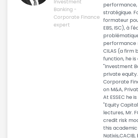
Investment
performance, 
Banking -
stratégique. F
Corporate Finance
formateur pou
expert
EBS, ISC), à l
problématique
performance m
CILAS (a firm 
function, he i
"Investment B
private equity
Corporate Fina
on M&A, Privat
At ESSEC he is
"Equity Capita
lectures, Mr. 
credit risk mo
this academic
Natixis,CACIB,