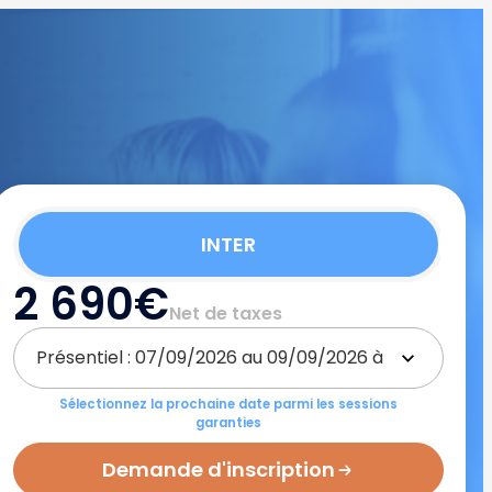
INTER
2 690€
Net de taxes
Sélectionnez la prochaine date parmi les sessions
garanties
Demande d'inscription