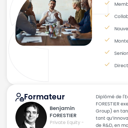
Membr
Colla
Nouve
Monteu
Senio
Direct
Formateur
Diplômé de l'E
FORESTIER exe
Benjamin
Group) en tant
FORESTIER
tant qu’Innova
Private Equity -
de R&D, en m