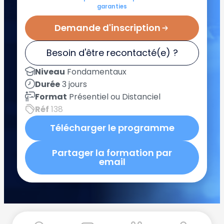
garanties
Demande d'inscription
Besoin d'être recontacté(e) ?
Niveau
Fondamentaux
Durée
3 jours
Format
Présentiel ou Distanciel
Réf
138
Télécharger le programme
Partager la formation par
email