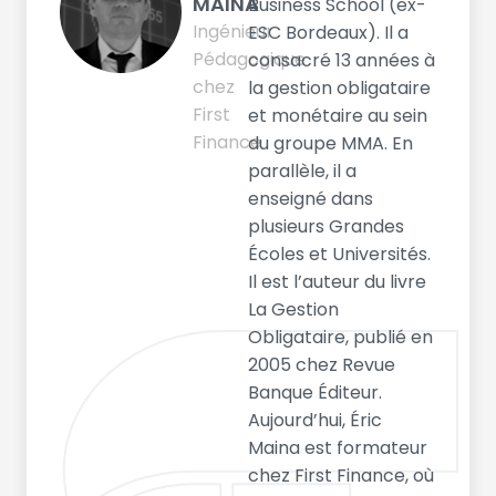
MAINA
Business School (ex-
Ingénieur
ESC Bordeaux). Il a
Pédagogique
consacré 13 années à
chez
la gestion obligataire
First
et monétaire au sein
Finance
du groupe MMA. En
parallèle, il a
enseigné dans
plusieurs Grandes
Écoles et Universités.
Il est l’auteur du livre
La Gestion
Obligataire, publié en
2005 chez Revue
Banque Éditeur.
Aujourd’hui, Éric
Maina est formateur
chez First Finance, où