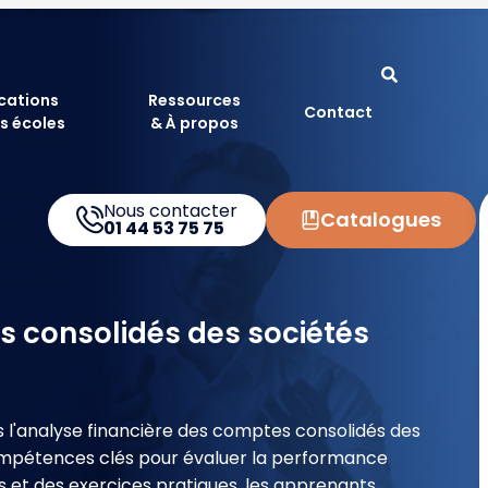
ications
Ressources
Contact
s écoles
& À propos
Nous contacter
Catalogues
01 44 53 75 75
s consolidés des sociétés
 l'analyse financière des comptes consolidés des
compétences clés pour évaluer la performance
as et des exercices pratiques, les apprenants