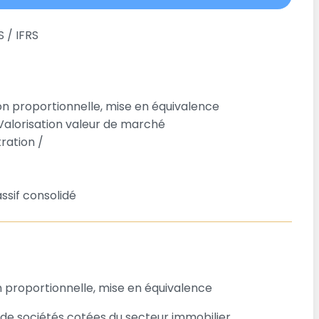
S / IFRS
on proportionnelle, mise en équivalence
alorisation valeur de marché
ration /
assif consolidé
n proportionnelle, mise en équivalence
de sociétés cotées du secteur immobilier