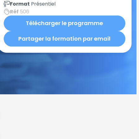
Format
Présentiel
Réf
506
Télécharger le programme
Partager la formation par email