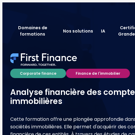
Domaines de
Certif
Nos solutions
IA
formations
Grande
Corporate finance
Finance de l'immobilier
Analyse financière des compte
immobilières
Cette formation offre une plongée approfondie dans
sociétés immobilières. Elle permet d'acquérir des 
financière de ces entités. À travers des études de c