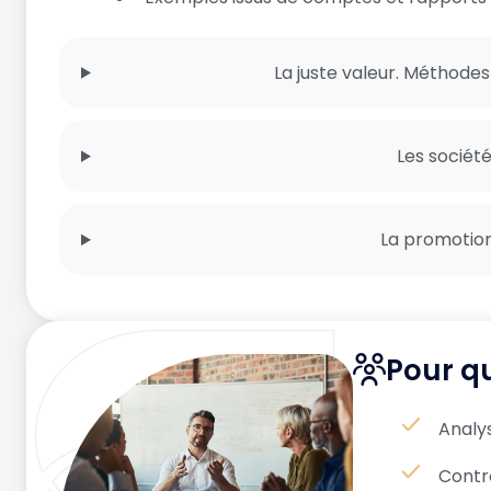
La juste valeur. Méthodes
Les sociét
La promotio
Pour qu
Analys
Contr