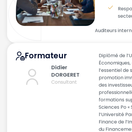
Respo
secte
Auditeurs intern
Formateur
Diplômé de l’U
Économiques, 
Didier
l’essentiel de
DORGERET
promotion immo
Consultant
des investisse
professionnell
formations su
Sciences Po « 
l’Université P
Finance de l’I
du Financement