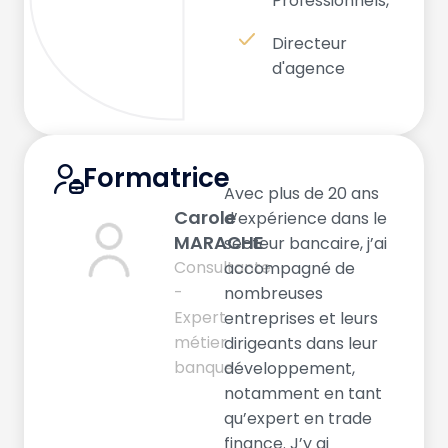
Professionnels,
Directeur
d'agence
Formatrice
Avec plus de 20 ans
Carole
d’expérience dans le
MARACHE
secteur bancaire, j’ai
Consultante
accompagné de
-
nombreuses
Expert
entreprises et leurs
métier
dirigeants dans leur
banque
développement,
notamment en tant
qu’expert en trade
finance. J’y ai