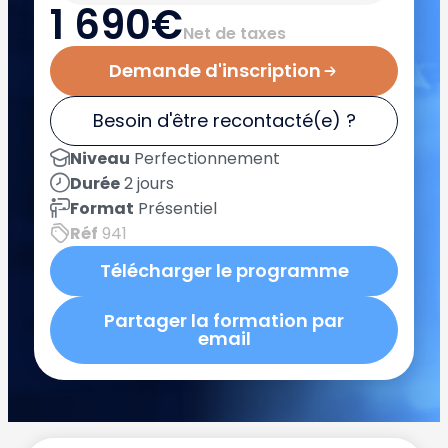
1 690€
Net de taxes
Demande d'inscription
Besoin d'être recontacté(e) ?
Niveau
Perfectionnement
Durée
2 jours
Format
Présentiel
Réf
941
Télécharger le programme
Partager la formation par
email