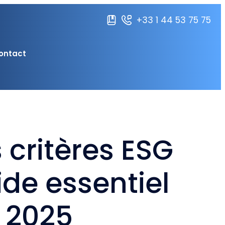
+33 1 44 53 75 75
ontact
 critères ESG
ide essentiel
e 2025