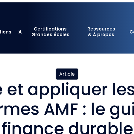
Certifications
Ressources
tions
IA
C
Grandes écoles
& À propos
Article
t appliquer les
rmes AMF : le gu
 finance durabl