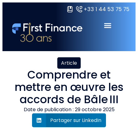
+33 1 44 53 75 75
Domaines de formations
Certifications Grandes écoles
Ressources & À propos
Article
Comprendre et
mettre en œuvre les
accords de Bâle III
Date de publication :
29 octobre 2025
Partager sur LinkedIn