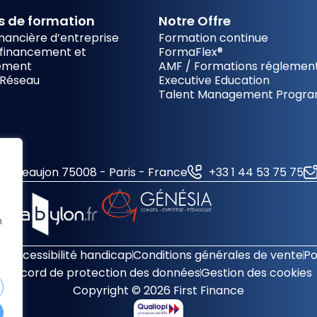
 de formation
Notre Offre
inancière d’entreprise
Formation continue
financement et
FormaFlex®
sement
AMF / Formations réglement
 Réseau
Executive Education
Talent Management Progr
ue Beaujon 75008 - Paris - France
+33 1 44 53 75 75
n
 accessibilité handicap
Conditions générales de vente
Po
Accord de protection des données
Gestion des cookies
Copyright © 2026 First Finance