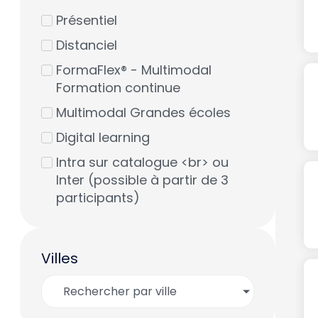
Certifications AMF
Présentiel
Certifications Grandes écoles
Distanciel
CFA® & FRM
FormaFlex® - Multimodal
Formation continue
Contrôle de gestion
Multimodal Grandes écoles
Corporate finance
Digital learning
Finance durable
Intra sur catalogue <br> ou
Formations réglementaires
Inter (possible à partir de 3
annuelles (DDA, MIF2, DCI,
participants)
IOBSP)
Formations réglementaires
initiales (IAS, IOBSP, DCI)
Villes
IA
Rechercher par ville
Soft Skills
Stratégie d'entreprise