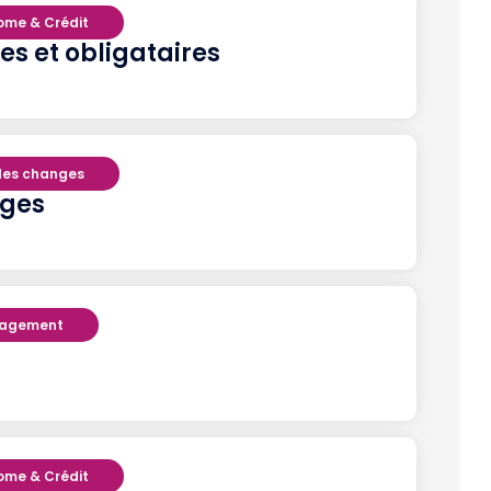
come & Crédit
 et obligataires
des changes
nges
nagement
come & Crédit