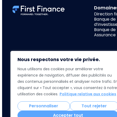
Domaines
Direction f
Banque de 
d’investis
Banque de
Assurance
Nous respectons votre vie privée.
First Finance
- 7 R
Nous utilisons des cookies pour améliorer votre
expérience de navigation, diffuser des publicités ou
des contenus personnalisés et analyser notre trafic. E
cliquant sur « Tout accepter », vous consentez à notre
Réclamation
Mentions légales
Code d’honneur et
utilisation des cookies.
Politique relative aux cookies
Personnaliser
Tout rejeter
Accepter tout