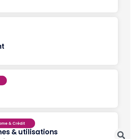
nt
come & Crédit
es & utilisations