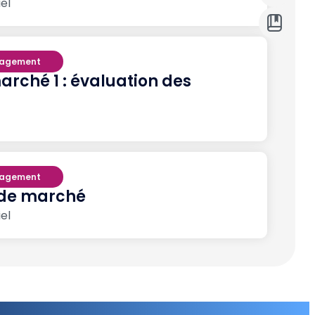
el
nagement
rché 1 : évaluation des
nagement
s de marché
el