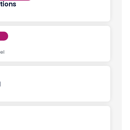
tions
el
1