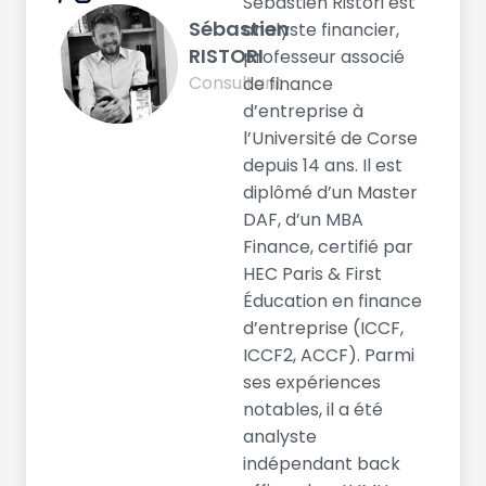
Sébastien Ristori est
Sébastien
analyste financier,
RISTORI
professeur associé
Consultant
de finance
d’entreprise à
l’Université de Corse
depuis 14 ans. Il est
diplômé d’un Master
DAF, d’un MBA
Finance, certifié par
HEC Paris & First
Éducation en finance
d’entreprise (ICCF,
ICCF2, ACCF). Parmi
ses expériences
notables, il a été
analyste
indépendant back