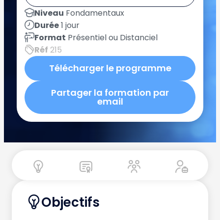
Niveau
Fondamentaux
Durée
1 jour
Format
Présentiel ou Distanciel
Réf
215
Télécharger le programme
Partager la formation par
email
Objectifs